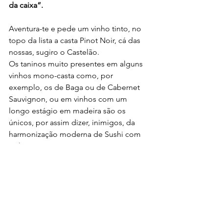
da caixa”. 
Aventura-te e pede um vinho tinto, no 
topo da lista a casta Pinot Noir, cá das 
nossas, sugiro o Castelão.
Os taninos muito presentes em alguns 
vinhos mono-casta como, por 
exemplo, os de Baga ou de Cabernet 
Sauvignon, ou em vinhos com um 
longo estágio em madeira são os 
únicos, por assim dizer, inimigos, da 
harmonização moderna de Sushi com 
vinho tinto. 
Tabe nasai! 
(bom apetite!)
A Pro Vinum é um grupo online onde 
vais aprender mais sobre vinhos, 