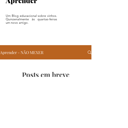
Aprender
Um Blog educacional sobre vinhos.
Quinzenalmente às quartas-feiras
um novo artigo.
Aprender - NÃO MEXER
Posts em breve
Explore outras categorias neste
blog ou volte mais tarde.
+351 964 370 633
somm@teresagomes.com