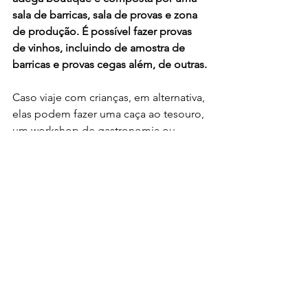
sala de barricas, sala de provas e zona 
de produção. É possível fazer provas 
de vinhos, incluindo de amostra de 
barricas e provas cegas além, de outras.
Caso viaje com crianças, em alternativa, 
elas podem fazer uma caça ao tesouro, 
um workshop de gastronomia ou 
ajudar a escovar os cavalos e alimentá-
los, seguido de um pequeno passeio 
no picadeiro. Torre de Palma tem um 
centro equestre com cavalos da raça 
Lusitano. Andar de charrete, ter aulas 
de volteio e passear a cavalo são 
outras das experiências possíveis. 
Não faça como eu, lembre-se de 
colocar na mala o fato de banho e 