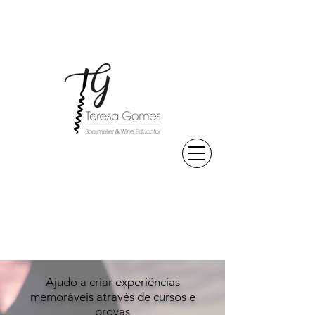
Ajudo a criar experiências
memoráveis através de cursos e
provas